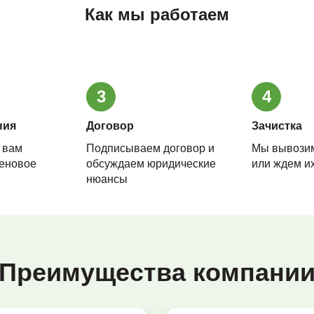
Как мы работаем
3
4
ния
Договор
Зачистка
 вам
Подписываем договор и
Мы вывози
еновое
обсуждаем юридические
или ждем их
нюансы
Преимущества компани