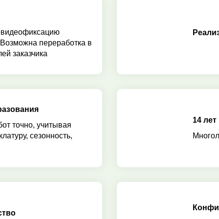
 видеофиксацию
Реали
 Возможна переработка в
ей заказчика
разования
14 лет
бот точно, учитывая
клатуру, сезонность,
Многол
Конфи
ство