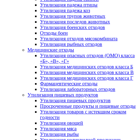
Утилизация падежа птицы
Утилизация падежа коз
Утилизация трупов животных
Утилизация последов животных
Утилизация боенских отходов
Отходы боен
Утилизация отходов мясокомбината
Утилизация рыбных отходов
Медицинские отходы
Утилизация опасных отходов (ОМО) класса
«Б», «В», «Г»
Утилизация медицинских отходов класса Б
Утилизация медицинских отходов класса В
Утилизация медицинских отходов класса Г
Фармацевтические отходы
Утилизация лабораторных отходов
Утилизация пищевых продуктов
Утилизация пищевых продуктов
Просроченные продукты и пищевые отходы
Утилизация товаров с истекшим сроком
годности
Утилизация овощей
Утилизация мяса
Утилизация рыбы
Утилизация неликвидной продукции