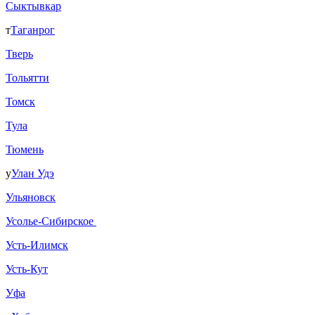
Сыктывкар
т
Таганрог
Тверь
Тольятти
Томск
Тула
Тюмень
у
Улан Удэ
Ульяновск
Усолье-Сибирское
Усть-Илимск
Усть-Кут
Уфа