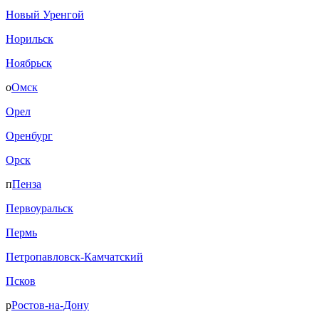
Новый Уренгой
Норильск
Ноябрьск
о
Омск
Орел
Оренбург
Орск
п
Пенза
Первоуральск
Пермь
Петропавловск-Камчатский
Псков
р
Ростов-на-Дону