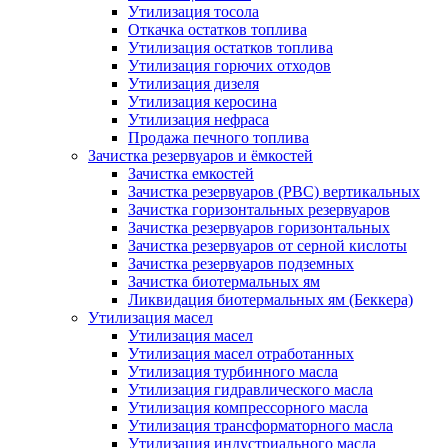
Утилизация тосола
Откачка остатков топлива
Утилизация остатков топлива
Утилизация горючих отходов
Утилизация дизеля
Утилизация керосина
Утилизация нефраса
Продажа печного топлива
Зачистка резервуаров и ёмкостей
Зачистка емкостей
Зачистка резервуаров (РВС) вертикальных
Зачистка горизонтальных резервуаров
Зачистка резервуаров горизонтальных
Зачистка резервуаров от серной кислоты
Зачистка резервуаров подземных
Зачистка биотермальных ям
Ликвидация биотермальных ям (Беккера)
Утилизация масел
Утилизация масел
Утилизация масел отработанных
Утилизация турбинного масла
Утилизация гидравлического масла
Утилизация компрессорного масла
Утилизация трансформаторного масла
Утилизация индустриального масла