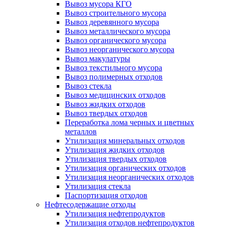
Вывоз мусора КГО
Вывоз строительного мусора
Вывоз деревянного мусора
Вывоз металлического мусора
Вывоз органического мусора
Вывоз неорганического мусора
Вывоз макулатуры
Вывоз текстильного мусора
Вывоз полимерных отходов
Вывоз стекла
Вывоз медицинских отходов
Вывоз жидких отходов
Вывоз твердых отходов
Переработка лома черных и цветных
металлов
Утилизация минеральных отходов
Утилизация жидких отходов
Утилизация твердых отходов
Утилизация органических отходов
Утилизация неорганических отходов
Утилизация стекла
Паспортизация отходов
Нефтесодержащие отходы
Утилизация нефтепродуктов
Утилизация отходов нефтепродуктов