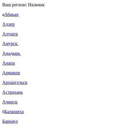
Ваш регион:
Нальчик
а
Абакан
Адлер
Алушта
Амурск
Анадырь
Анапа
Армавир
Архангельск
Астрахань
Ачинск
б
Балашиха
Барнаул