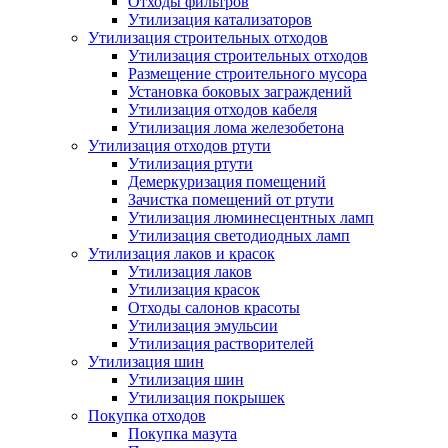
Отходы фильтров
Утилизация катализаторов
Утилизация строительных отходов
Утилизация строительных отходов
Размещение строительного мусора
Установка боковых заграждений
Утилизация отходов кабеля
Утилизация лома железобетона
Утилизация отходов ртути
Утилизация ртути
Демеркуризация помещений
Зачистка помещений от ртути
Утилизация люминесцентных ламп
Утилизация светодиодных ламп
Утилизация лаков и красок
Утилизация лаков
Утилизация красок
Отходы салонов красоты
Утилизация эмульсии
Утилизация растворителей
Утилизация шин
Утилизация шин
Утилизация покрышек
Покупка отходов
Покупка мазута