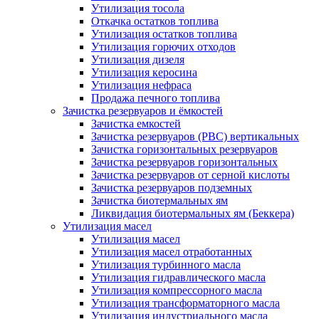
Утилизация тосола
Откачка остатков топлива
Утилизация остатков топлива
Утилизация горючих отходов
Утилизация дизеля
Утилизация керосина
Утилизация нефраса
Продажа печного топлива
Зачистка резервуаров и ёмкостей
Зачистка емкостей
Зачистка резервуаров (РВС) вертикальных
Зачистка горизонтальных резервуаров
Зачистка резервуаров горизонтальных
Зачистка резервуаров от серной кислоты
Зачистка резервуаров подземных
Зачистка биотермальных ям
Ликвидация биотермальных ям (Беккера)
Утилизация масел
Утилизация масел
Утилизация масел отработанных
Утилизация турбинного масла
Утилизация гидравлического масла
Утилизация компрессорного масла
Утилизация трансформаторного масла
Утилизация индустриального масла