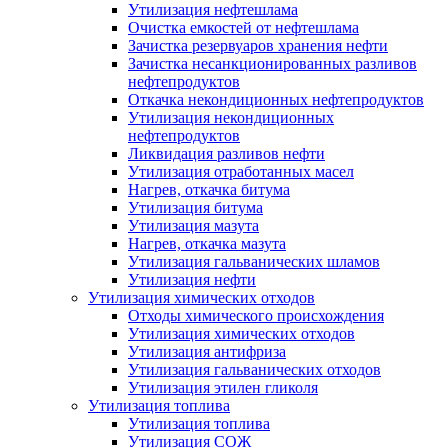
Утилизация нефтешлама
Очистка емкостей от нефтешлама
Зачистка резервуаров хранения нефти
Зачистка несанкционированных разливов
нефтепродуктов
Откачка некондиционных нефтепродуктов
Утилизация некондиционных
нефтепродуктов
Ликвидация разливов нефти
Утилизация отработанных масел
Нагрев, откачка битума
Утилизация битума
Утилизация мазута
Нагрев, откачка мазута
Утилизация гальванических шламов
Утилизация нефти
Утилизация химических отходов
Отходы химического происхождения
Утилизация химических отходов
Утилизация антифриза
Утилизация гальванических отходов
Утилизация этилен гликоля
Утилизация топлива
Утилизация топлива
Утилизация СОЖ