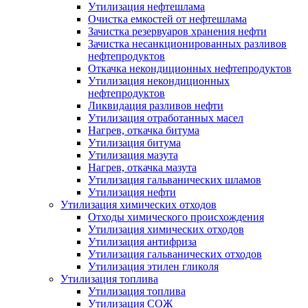
Утилизация нефтешлама
Очистка емкостей от нефтешлама
Зачистка резервуаров хранения нефти
Зачистка несанкционированных разливов
нефтепродуктов
Откачка некондиционных нефтепродуктов
Утилизация некондиционных
нефтепродуктов
Ликвидация разливов нефти
Утилизация отработанных масел
Нагрев, откачка битума
Утилизация битума
Утилизация мазута
Нагрев, откачка мазута
Утилизация гальванических шламов
Утилизация нефти
Утилизация химических отходов
Отходы химического происхождения
Утилизация химических отходов
Утилизация антифриза
Утилизация гальванических отходов
Утилизация этилен гликоля
Утилизация топлива
Утилизация топлива
Утилизация СОЖ