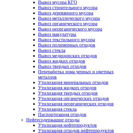
Вывоз мусора КГО
Вывоз строительного мусора
Вывоз деревянного мусора
Вывоз металлического мусора
Вывоз органического мусора
Вывоз неорганического мусора
Вывоз макулатуры
Вывоз текстильного мусора
Вывоз полимерных отходов
Вывоз стекла
Вывоз медицинских отходов
Вывоз жидких отходов
Вывоз твердых отходов
Переработка лома черных и цветных
металлов
Утилизация минеральных отходов
Утилизация жидких отходов
Утилизация твердых отходов
Утилизация органических отходов
Утилизация неорганических отходов
Утилизация стекла
Паспортизация отходов
Нефтесодержащие отходы
Утилизация нефтепродуктов
Утилизация отходов нефтепродуктов