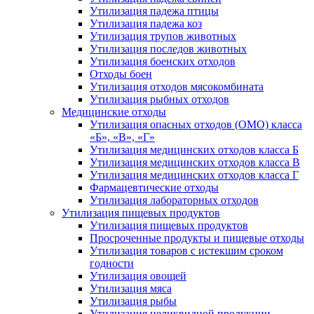
Утилизация падежа птицы
Утилизация падежа коз
Утилизация трупов животных
Утилизация последов животных
Утилизация боенских отходов
Отходы боен
Утилизация отходов мясокомбината
Утилизация рыбных отходов
Медицинские отходы
Утилизация опасных отходов (ОМО) класса
«Б», «В», «Г»
Утилизация медицинских отходов класса Б
Утилизация медицинских отходов класса В
Утилизация медицинских отходов класса Г
Фармацевтические отходы
Утилизация лабораторных отходов
Утилизация пищевых продуктов
Утилизация пищевых продуктов
Просроченные продукты и пищевые отходы
Утилизация товаров с истекшим сроком
годности
Утилизация овощей
Утилизация мяса
Утилизация рыбы
Утилизация неликвидной продукции