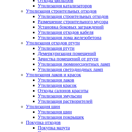
Отходы фильтров
Утилизация катализаторов
Утилизация строительных отходов
Утилизация строительных отходов
Размещение строительного мусора
Установка боковых заграждений
Утилизация отходов кабеля
Утилизация лома железобетона
Утилизация отходов ртути
Утилизация ртути
Демеркуризация помещений
Зачистка помещений от ртути
Утилизация люминесцентных ламп
Утилизация светодиодных ламп
Утилизация лаков и красок
Утилизация лаков
Утилизация красок
Отходы салонов красоты
Утилизация эмульсии
Утилизация растворителей
Утилизация шин
Утилизация шин
Утилизация покрышек
Покупка отходов
Покупка мазута