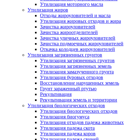
Утилизация моторного масла
Утилизация жиров
Отходы жироуловителей и масла
Утилизация жировых отходов и жира
Зачистка жироуловителей
Зачистка жироотделителей
Зачистка уличных жироуловителей
Зачистка подмоечных жироуловителей
Откачка колодцев жироуловителей
Утилизация загрязненных грунтов
Утилизация загрязненных грунтов
Утилизация загрязненных земель
Утилизация замазученного грунта
Утилизация буровых отходов
Восстановление нарушенных земель
Грунт зараженный ртутью
Рекультивация
Рекультивация земель и территории
Утилизация биологических отходов
Утилизация биологических отходов
Утилизация биогумуса
Утилизация отходов падежа животных
Утилизация падежа скота
Утилизация падежа коров
Утилизация падежа свиней