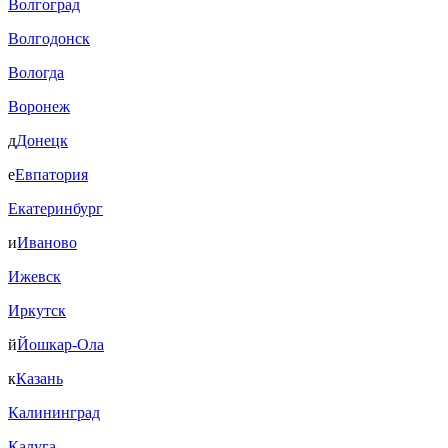
Волгоград
Волгодонск
Вологда
Воронеж
д
Донецк
е
Евпатория
Екатеринбург
и
Иваново
Ижевск
Иркутск
й
Йошкар-Ола
к
Казань
Калининград
Калуга