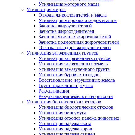
Утилизация моторного масла
Утилизация жиров
Отходы жироуловителей и масла
Утилизация жировых отходов и жира
Зачистка жироуловителей
Зачистка жироотделителей
Зачистка уличных жироуловителей
Зачистка подмоечных жироуловителей
Откачка колодцев жироуловителей
Утилизация загрязненных грунтов
Утилизация загрязненных грунтов
Утилизация загрязненных земель
Утилизация замазученного грунта
Утилизация буровых отходов
Восстановление нарушенных земель
Грунт зараженный ртутью
Рекультивация
Рекультивация земель и территории
Утилизация биологических отходов
Утилизация биологических отходов
Утилизация биогумуса
Утилизация отходов падежа животных
Утилизация падежа скота
Утилизация падежа коров
Утилизация падежа свиней